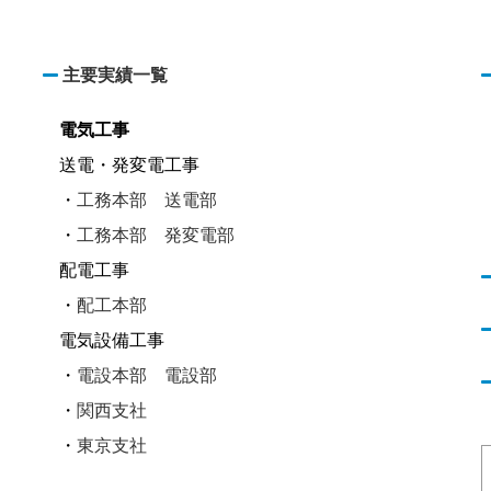
主要実績一覧
電気工事
送電・発変電工事
・
工務本部 送電部
・
工務本部 発変電部
配電工事
・
配工本部
電気設備工事
・
電設本部 電設部
・
関西支社
・
東京支社